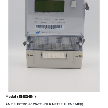
Model : EMS34E(I)
AMR ELECTRONIC WATT HOUR METER รุ่น EMS34E(I) ...